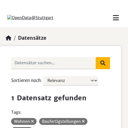
Skip to main content
Datensätze
Sortieren nach
1 Datensatz gefunden
Tags:
Wohnen
Baufertigstellungen