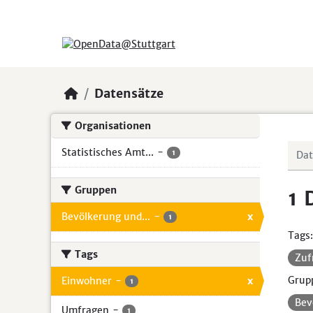
Skip to main content
Datensätze
Organisationen
Statistisches Amt...
-
1
Gruppen
1 
Bevölkerung und...
-
x
1
Tags:
Tags
Zuf
Grup
Einwohner
-
x
1
Bev
Umfragen
-
1