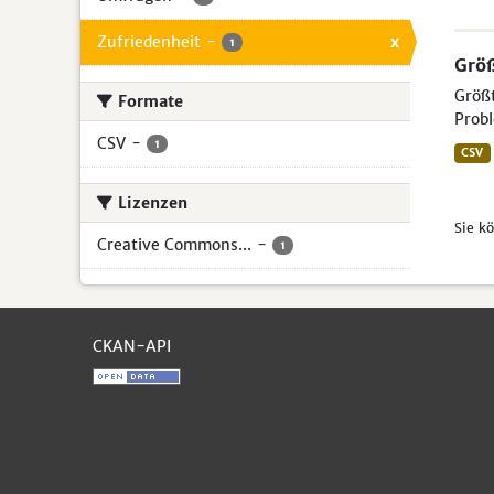
Zufriedenheit
-
x
1
Größ
Größt
Formate
Probl
CSV
-
1
CSV
Lizenzen
Sie k
Creative Commons...
-
1
CKAN-API