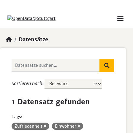
Skip to main content
Datensätze
Sortieren nach
1 Datensatz gefunden
Tags:
Zufriedenheit
Einwohner