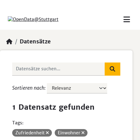
Skip to main content
Datensätze
Sortieren nach
1 Datensatz gefunden
Tags:
Zufriedenheit
Einwohner