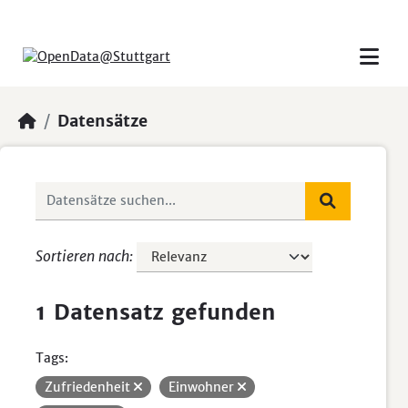
Skip to main content
Datensätze
Sortieren nach
1 Datensatz gefunden
Tags:
Zufriedenheit
Einwohner