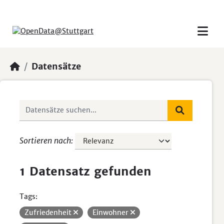
Skip to main content
Datensätze
Sortieren nach
1 Datensatz gefunden
Tags:
Zufriedenheit
Einwohner