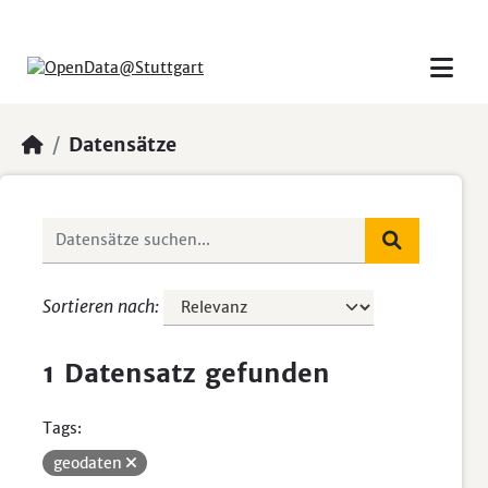
Skip to main content
Datensätze
Sortieren nach
1 Datensatz gefunden
Tags:
geodaten