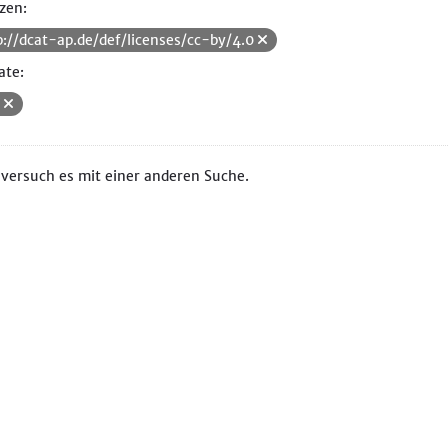
zen:
p://dcat-ap.de/def/licenses/cc-by/4.0
ate:
V
 versuch es mit einer anderen Suche.