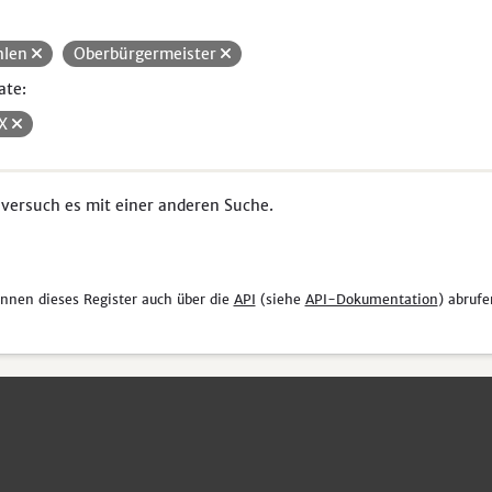
hlen
Oberbürgermeister
ate:
SX
 versuch es mit einer anderen Suche.
önnen dieses Register auch über die
API
(siehe
API-Dokumentation
) abrufe