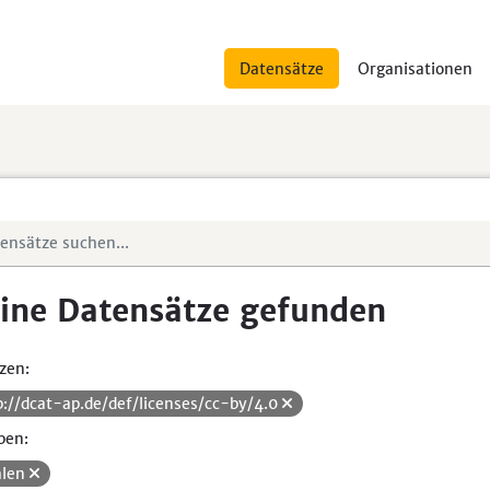
Datensätze
Organisationen
ine Datensätze gefunden
zen:
p://dcat-ap.de/def/licenses/cc-by/4.0
pen:
len