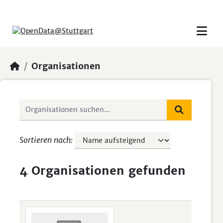
Skip to main content
Organisationen
Sortieren nach
4 Organisationen gefunden