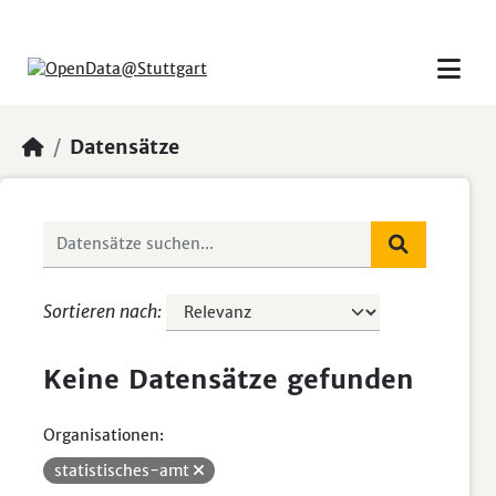
Skip to main content
Datensätze
Sortieren nach
Keine Datensätze gefunden
Organisationen:
statistisches-amt