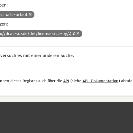
pen:
tschaft-arbeit
zen:
p://dcat-ap.de/def/licenses/cc-by/4.0
 versuch es mit einer anderen Suche.
önnen dieses Register auch über die
API
(siehe
API-Dokumentation
) abrufe