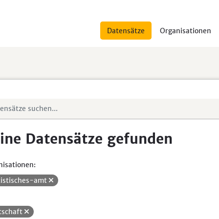
Datensätze
Organisationen
ine Datensätze gefunden
isationen:
tistisches-amt
tschaft