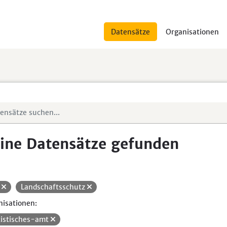
Datensätze
Organisationen
ine Datensätze gefunden
H
Landschaftsschutz
isationen:
tistisches-amt