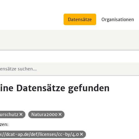
Datensätze
Organisationen
ine Datensätze gefunden
urschutz
Natura2000
zen:
p://dcat-ap.de/def/licenses/cc-by/4.0