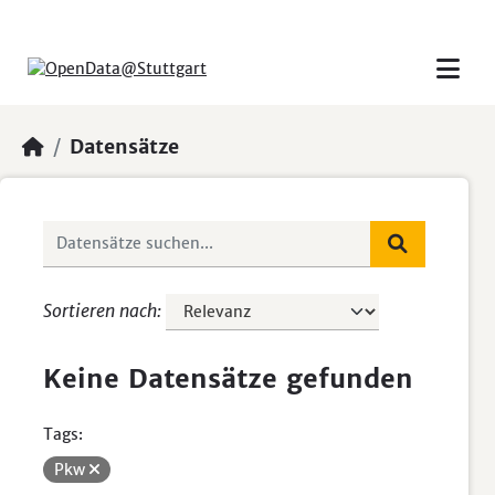
Skip to main content
Datensätze
Sortieren nach
Keine Datensätze gefunden
Tags:
Pkw