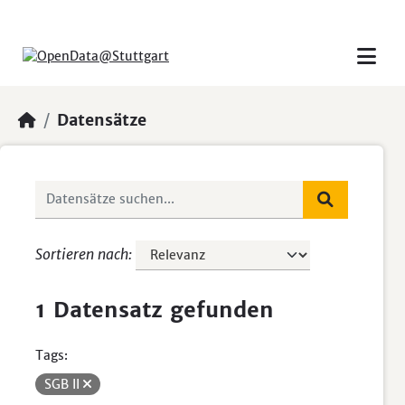
Skip to main content
Datensätze
Sortieren nach
1 Datensatz gefunden
Tags:
SGB II