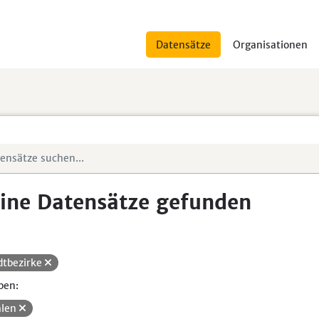
Datensätze
Organisationen
ine Datensätze gefunden
dtbezirke
pen:
len