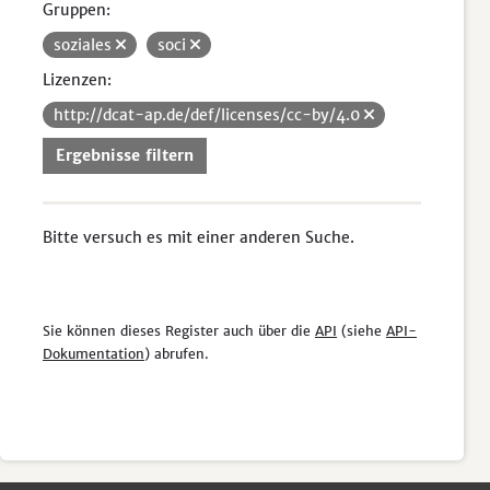
Gruppen:
soziales
soci
Lizenzen:
http://dcat-ap.de/def/licenses/cc-by/4.0
Ergebnisse filtern
Bitte versuch es mit einer anderen Suche.
Sie können dieses Register auch über die
API
(siehe
API-
Dokumentation
) abrufen.