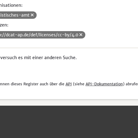
isationen:
tistisches-amt
zen:
p://dcat-ap.de/def/licenses/cc-by/4.0
 versuch es mit einer anderen Suche.
önnen dieses Register auch über die
API
(siehe
API-Dokumentation
) abrufe