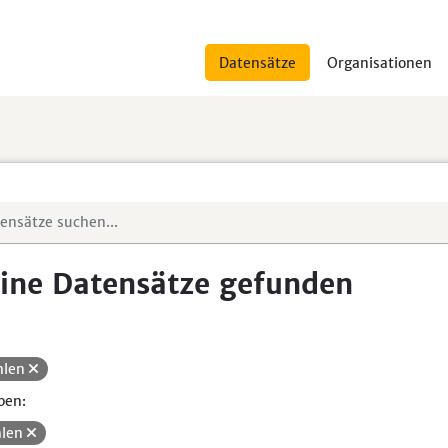
Datensätze
Organisationen
ine Datensätze gefunden
hlen
pen:
len