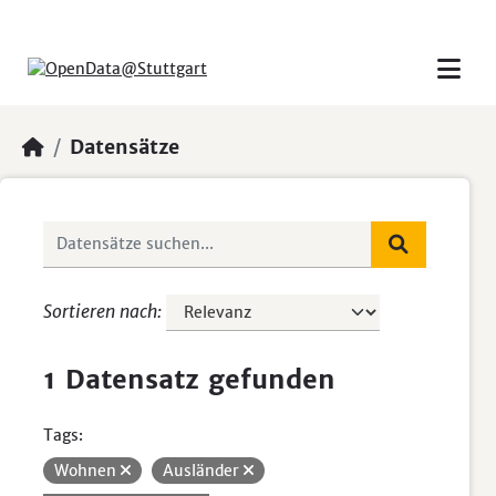
Skip to main content
Datensätze
Sortieren nach
1 Datensatz gefunden
Tags:
Wohnen
Ausländer