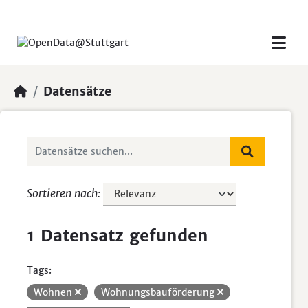
Skip to main content
Datensätze
Sortieren nach
1 Datensatz gefunden
Tags:
Wohnen
Wohnungsbauförderung