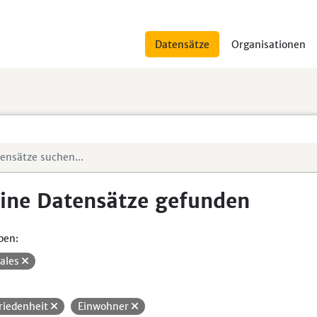
Datensätze
Organisationen
ine Datensätze gefunden
pen:
iales
riedenheit
Einwohner