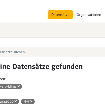
Datensätze
Organisationen
ine Datensätze gefunden
pen:
elt-klima
ura2000
FFH