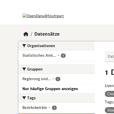
Skip to main content
Datensätze
Organisationen
Statistisches Amt...
-
1
Gruppen
1 
Regierung und...
-
1
Lizen
Nur häufige Gruppen anzeigen
Cre
Tags
Tags:
Bezirksbeiräte
-
1
Sta