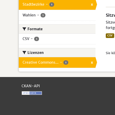
Stadtbezirke
-
x
1
Sitz
Wahlen
-
1
Sitzv
fortg
Formate
CSV
CSV
-
1
Lizenzen
Sie k
Creative Commons...
-
x
1
CKAN-API