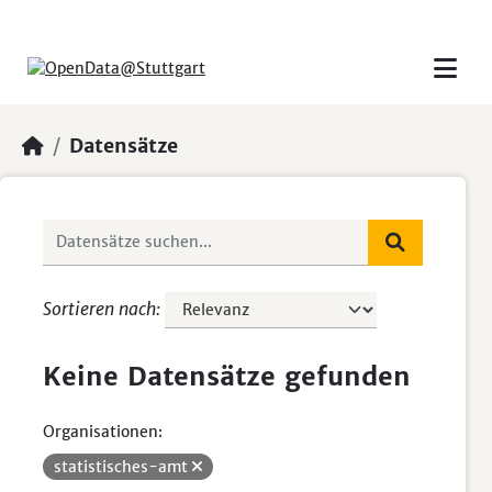
Skip to main content
Datensätze
Sortieren nach
Keine Datensätze gefunden
Organisationen:
statistisches-amt