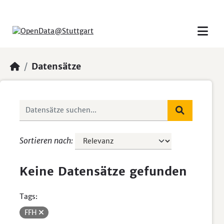
Skip to main content
Datensätze
Sortieren nach
Keine Datensätze gefunden
Tags:
FFH