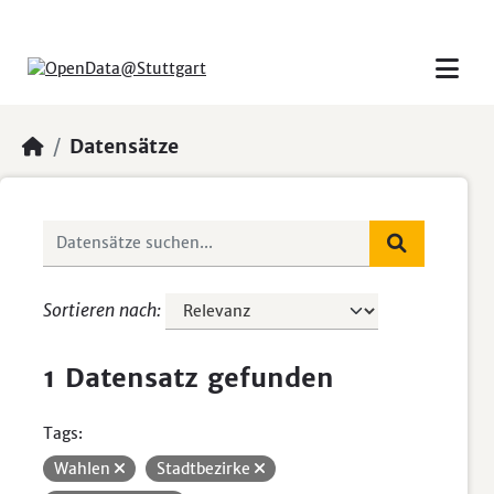
Skip to main content
Datensätze
Sortieren nach
1 Datensatz gefunden
Tags:
Wahlen
Stadtbezirke