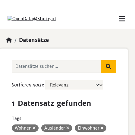
Skip to main content
Datensätze
Sortieren nach
1 Datensatz gefunden
Tags:
Wohnen
Ausländer
Einwohner