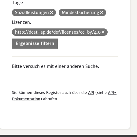
Tags:
Sozialleistungen
Mindestsicherung
Lizenzen:
http://dcat-ap.de/def/licenses/cc-by/4.0
Ergebnisse filtern
Bitte versuch es mit einer anderen Suche.
Sie können dieses Register auch über die
API
(siehe
API-
Dokumentation
) abrufen.