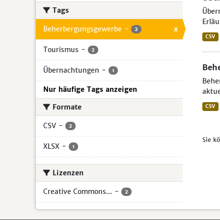
Tags
Übern
Erläu
Beherbergungsgewerbe
-
x
2
CSV
Tourismus
-
2
Beh
Übernachtungen
-
1
Beher
Nur häufige Tags anzeigen
aktue
Formate
CSV
CSV
-
2
Sie k
XLSX
-
1
Lizenzen
Creative Commons...
-
2