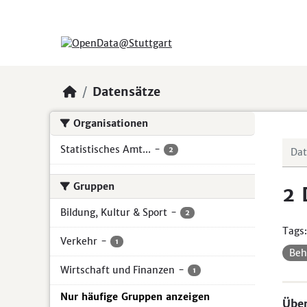
Skip to main content
Datensätze
Organisationen
Statistisches Amt...
-
2
Gruppen
2 
Bildung, Kultur & Sport
-
2
Tags:
Verkehr
-
1
Beh
Wirtschaft und Finanzen
-
1
Nur häufige Gruppen anzeigen
Über