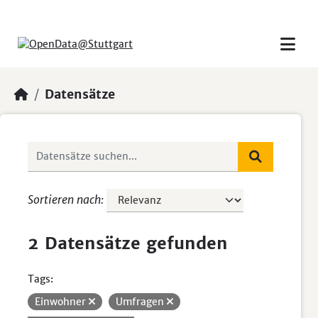
Skip to main content
Datensätze
Sortieren nach
2 Datensätze gefunden
Tags:
Einwohner
Umfragen