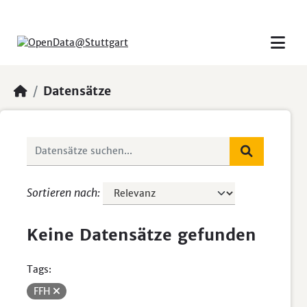
Skip to main content
Datensätze
Sortieren nach
Keine Datensätze gefunden
Tags:
FFH