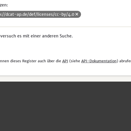
zen:
p://dcat-ap.de/def/licenses/cc-by/4.0
 versuch es mit einer anderen Suche.
önnen dieses Register auch über die
API
(siehe
API-Dokumentation
) abrufe