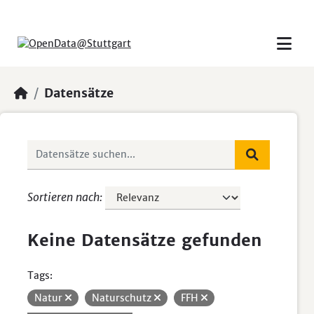
Skip to main content
Datensätze
Sortieren nach
Keine Datensätze gefunden
Tags:
Natur
Naturschutz
FFH