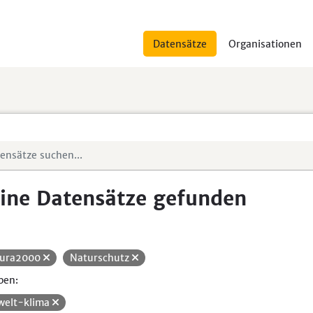
Datensätze
Organisationen
ine Datensätze gefunden
ura2000
Naturschutz
pen:
elt-klima