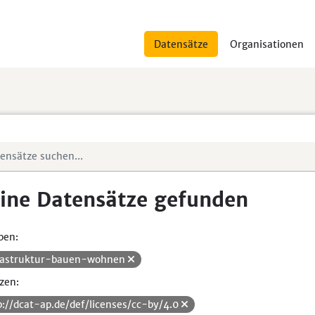
Datensätze
Organisationen
ine Datensätze gefunden
pen:
rastruktur-bauen-wohnen
zen:
p://dcat-ap.de/def/licenses/cc-by/4.0