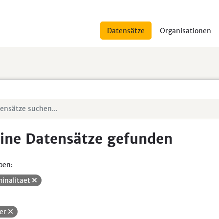
Datensätze
Organisationen
ine Datensätze gefunden
pen:
minalitaet
er