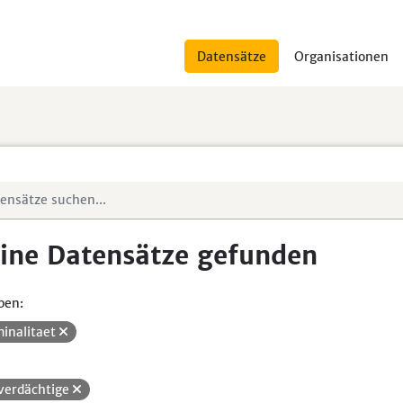
Datensätze
Organisationen
ine Datensätze gefunden
pen:
minalitaet
verdächtige