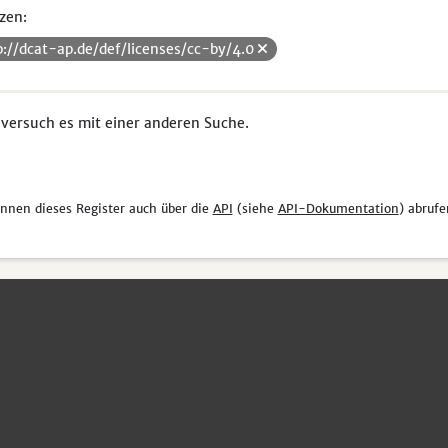
zen:
p://dcat-ap.de/def/licenses/cc-by/4.0
 versuch es mit einer anderen Suche.
önnen dieses Register auch über die
API
(siehe
API-Dokumentation
) abrufe