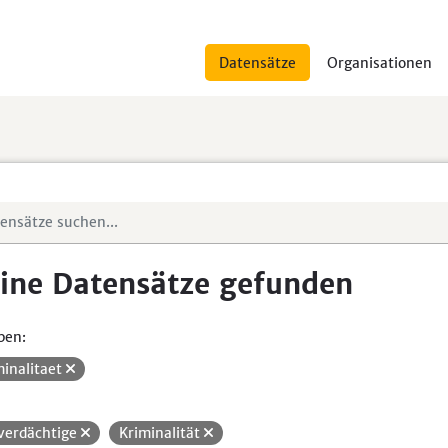
Datensätze
Organisationen
ine Datensätze gefunden
pen:
minalitaet
verdächtige
Kriminalität