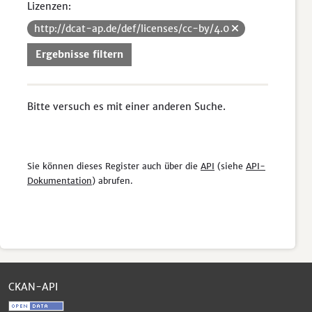
Lizenzen:
http://dcat-ap.de/def/licenses/cc-by/4.0
Ergebnisse filtern
Bitte versuch es mit einer anderen Suche.
Sie können dieses Register auch über die
API
(siehe
API-
Dokumentation
) abrufen.
CKAN-API