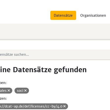
Datensätze
Organisationen
ine Datensätze gefunden
pen:
iales
soci
zen:
p://dcat-ap.de/def/licenses/cc-by/4.0