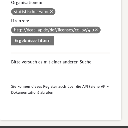
Organisationen:
statistisches-amt
Lizenzen:
http://dcat-ap.de/def/licenses/cc-by/4.0
Ergebnisse filtern
Bitte versuch es mit einer anderen Suche.
Sie können dieses Register auch über die
API
(siehe
API-
Dokumentation
) abrufen.