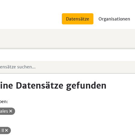
Datensätze
Organisationen
ine Datensätze gefunden
pen:
iales
 II