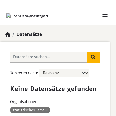
Skip to main content
Datensätze
Sortieren nach
Keine Datensätze gefunden
Organisationen:
statistisches-amt