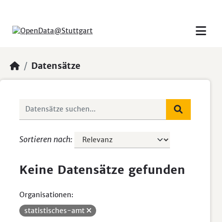
Skip to main content
Datensätze
Sortieren nach
Keine Datensätze gefunden
Organisationen:
statistisches-amt