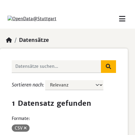
Skip to main content
Datensätze
Sortieren nach
1 Datensatz gefunden
Formate:
CSV