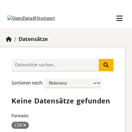
Skip to main content
Datensätze
Sortieren nach
Keine Datensätze gefunden
Formate:
CSV