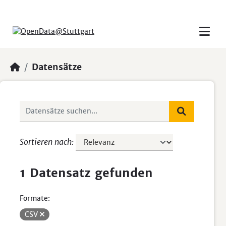
Skip to main content
Datensätze
Sortieren nach
1 Datensatz gefunden
Formate:
CSV