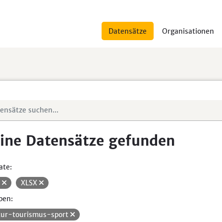
Datensätze
Organisationen
ine Datensätze gefunden
ate:
V
XLSX
pen:
tur-tourismus-sport