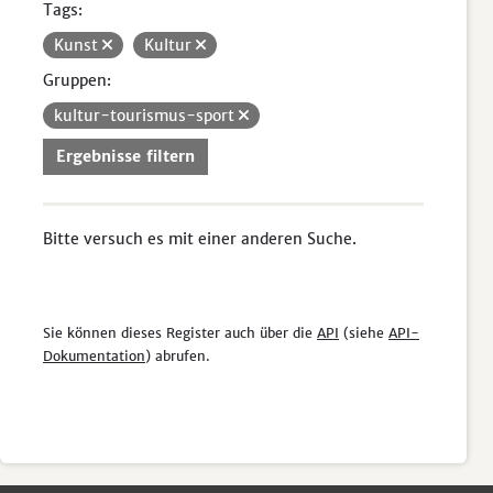
Tags:
Kunst
Kultur
Gruppen:
kultur-tourismus-sport
Ergebnisse filtern
Bitte versuch es mit einer anderen Suche.
Sie können dieses Register auch über die
API
(siehe
API-
Dokumentation
) abrufen.