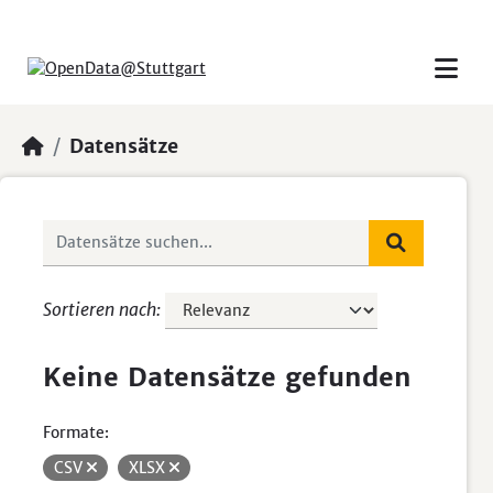
Skip to main content
Datensätze
Sortieren nach
Keine Datensätze gefunden
Formate:
CSV
XLSX